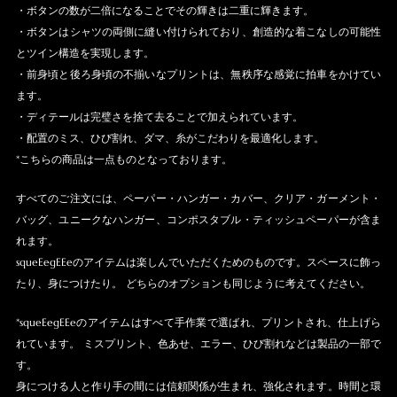
・ボタンの数が二倍になることでその輝きは二重に輝きます。
・ボタンはシャツの両側に縫い付けられており、創造的な着こなしの可能性
とツイン構造を実現します。
・前身頃と後ろ身頃の不揃いなプリントは、無秩序な感覚に拍車をかけてい
ます。
・ディテールは完璧さを捨て去ることで加えられています。
・配置のミス、ひび割れ、ダマ、糸がこだわりを最適化します。
*こちらの商品は一点ものとなっております。
すべてのご注文には、ペーパー・ハンガー・カバー、クリア・ガーメント・
バッグ、ユニークなハンガー、コンポスタブル・ティッシュペーパーが含ま
れます。
squeEegEEeのアイテムは楽しんでいただくためのものです。スペースに飾っ
たり、身につけたり。 どちらのオプションも同じように考えてください。
*squeEegEEeのアイテムはすべて手作業で選ばれ、プリントされ、仕上げら
れています。 ミスプリント、色あせ、エラー、ひび割れなどは製品の一部で
す。
身につける人と作り手の間には信頼関係が生まれ、強化されます。時間と環