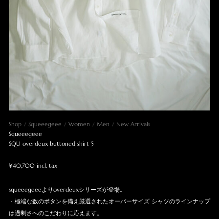
Shop
Squeeegeee
Women
Men
New Arrivals
Squeeegeee
SQU overdeux buttoned shirt 5
¥40,700 incl. tax
squeeegeeeよりoverdeuxシリーズが登場。
・極端な数のボタンを備え厳選されたオーバーサイズ シャツのラインナップ
は過剰さへのこだわりに応えます。