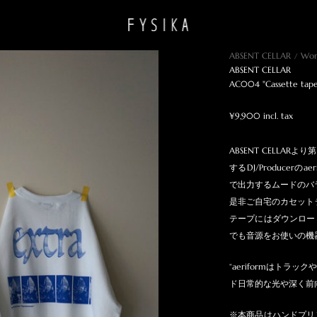
ABSENT CELLAR
Wo
ABSENT CELLAR
AC004 "Cassette tape
¥9,900 incl. tax
ABSENT CELLA
するDJ/Producerの
で出力するムードのバ
是非ご自宅のカセット
テープにはダウンロー
でも音源をお使いの機器
“aeriformはト
ド日常的な光や深く前
※本商品はハンドプリ