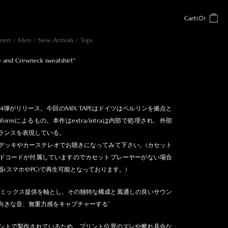
Cart(0)
men
Men
New Arrivals
Tops
 and Crewneck sweatshirt"
Rより第4弾がリリース。今回のMIX TAPEはドイツはベルリンを拠点と
aeriformによるもの。本作はextra/intraは内部で処理され、外部
ランスを表現している。
デッキやカーステレオでお聴きになってみて下さい。(カセット
ドコードが付属していますのでカセットプレーヤーがない場合
(スマホやPC)で再生可能となっております。)
ラックやミックス提供を軸とし、その独特な構成と風通しの良いサウン
向きな音、無重力感をキャプチャーする”
ントで製作されているため、プリント位置のズレや擦れ具合な