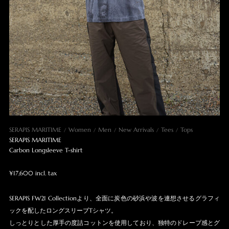
SERAPIS MARITIME
Women
Men
New Arrivals
Tees
Tops
SERAPIS MARITIME
Carbon Longsleeve T-shirt
¥17,600 incl. tax
SERAPIS FW21 Collectionより、全面に炭色の砂浜や波を連想させるグラフィ
ックを配したロングスリーブTシャツ。
しっとりとした厚手の度詰コットンを使用しており、独特のドレープ感とグ