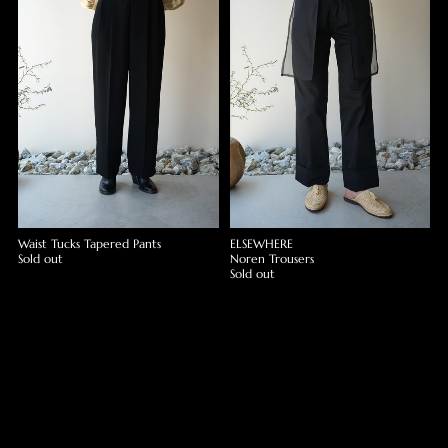
Waist Tucks Tapered Pants
ELSEWHERE
Sold out
Noren Trousers
Sold out