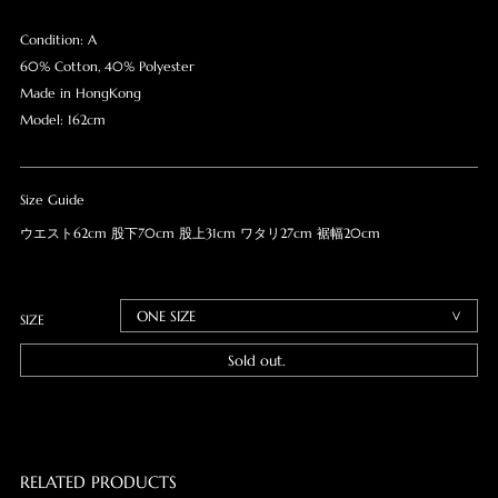
Condition: A
60% Cotton, 40% Polyester
Made in HongKong
Model: 162cm
Size Guide
ウエスト62cm 股下70cm 股上31cm ワタリ27cm 裾幅20cm
SIZE
Sold out.
RELATED PRODUCTS