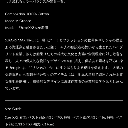
しさ溢れるカラーバランスが光る一着。
Composition: 100% Cotton
Made in Greece
Model: 172cm/XXS size着用
SERAPIS MARITIMEは、現代アートとファッションの世界をギリシャの歴史
ある海運業と融合させたいと願う、4 人の創設者の想いから生まれたハイブ
リット企業。彼らは船乗りたちの雄大な文化と力強い労働理念に対し敬意を
表し、人々の個人的な物語をデザインの軸に据え、伝統ある素材を巧みに操
る Serapis は、ギリシャの「今」に注ぐ温もりある視線を伝えます。 大量の
保管資料から着想を得た数々のアイテムには、地元の港町で調達された上質
な生地を使用し、前衛的なデザインに海運作業着の産業的美学を落とし込ん
でいます。
Size Guide
Size XXS 着丈: ベスト部:63/ロンT:70, 身幅: ベスト部:55/ロンT:56, 肩幅: ベス
ト部:50/ロンT:53, 袖丈: 62 (cm)