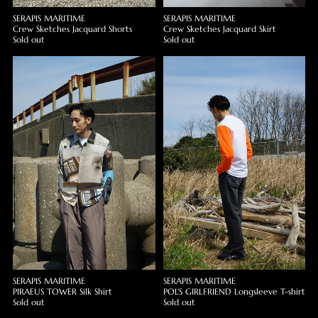
SERAPIS MARITIME
SERAPIS MARITIME
Crew Sketches Jacquard Shorts
Crew Sketches Jacquard Skirt
Sold out
Sold out
SERAPIS MARITIME
SERAPIS MARITIME
PIRAEUS TOWER Silk Shirt
POL'S GIRLFRIEND Longsleeve T-shirt
Sold out
Sold out