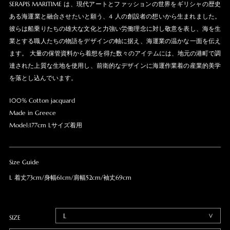
SERAPIS MARITIME は、現代アートとファッションの世界をギリシャの歴史
ある海運業と融合させたいと願う、4 人の創設者の想いから生まれました。
彼らは船乗りたちの雄大な文化と力強い労働理念に対し敬意を表し、海を生
業とする職人たちの物語をデザインの軸に据え、海運業の温かな一面を伝え
ます。 大量の保管資料から着想を得た数々のアイテムには、地元の港町で調
達された上質な生地を使用し、前衛的なデザインに海運作業着の産業的美学
を落とし込んでいます。
100% Cotton jacquard
Made in Greece
Model:177cm Lサイズ着用
Size Guide
L 着丈73cm/身幅61cm/肩幅52cm/袖丈69cm
SIZE