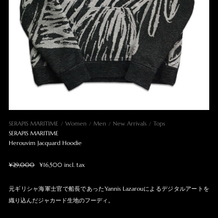
SERAPIS MARITIME
Women
Men
New Arrivals
Tops
SERAPIS MARITIME
Herouvim Jacquard Hoodie
¥29,000
¥16,500 incl. tax
元ギリシャ海軍士官で船長であったYannis Lazarouによるデジタルアートを
織り込んだジャカード生地のフーディ。