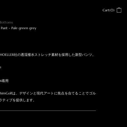
Cart(0)
Bottoms
 Pant - Pale green grey
2よりSCHOELLER社の透湿撥水ストレッチ素材を採用した新型パンツ。
n
34着用
imGolfは、デザインと現代アートに焦点を合てることでゴル
ラティブを提供します。