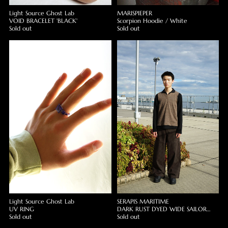
Light Source Ghost Lab
MARISPIEPER
VOID BRACELET 'BLACK'
Scorpion Hoodie / White
Sold out
Sold out
Light Source Ghost Lab
SERAPIS MARITIME
UV RING
DARK RUST DYED WIDE SAILOR
Sold out
PANTS
Sold out