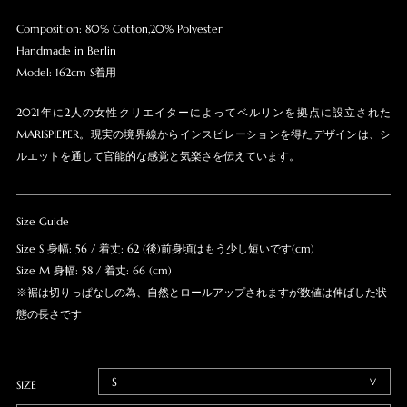
Composition: 80% Cotton,20% Polyester
Handmade in Berlin
Model: 162cm S着用
2021年に2人の女性クリエイターによってベルリンを拠点に設立された
MARISPIEPER。現実の境界線からインスピレーションを得たデザインは、シ
ルエットを通して官能的な感覚と気楽さを伝えています。
Size Guide
Size S 身幅: 56 / 着丈: 62 (後)前身頃はもう少し短いです(cm)
Size M 身幅: 58 / 着丈: 66 (cm)
※裾は切りっぱなしの為、自然とロールアップされますが数値は伸ばした状
態の長さです
SIZE