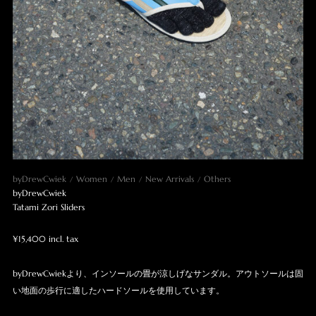
byDrewCwiek
Women
Men
New Arrivals
Others
byDrewCwiek
Tatami Zori Sliders
¥15,400 incl. tax
byDrewCwiekより、インソールの畳が涼しげなサンダル。アウトソールは固
い地面の歩行に適したハードソールを使用しています。