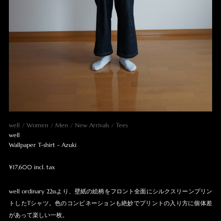
well
Women
Men
New Arrivals
Tees
well
Wallpaper T-shirt - Azuki
¥17,600 incl. tax
well ordinary 22ssより、壁紙の絵柄をフロント全面にシルクスリーンプリン
トしたTシャツ。色のコンビネーションも絶妙でプリントの入り方に個体差
があって楽しい一枚。