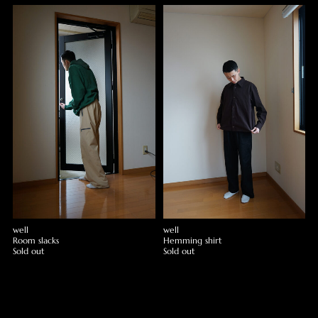
well
well
Room slacks
Hemming shirt
Sold out
Sold out