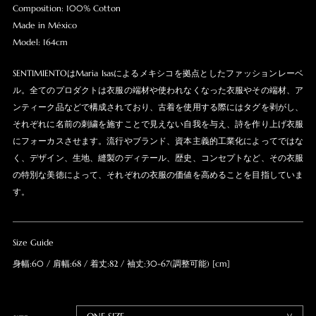
Composition: 100% Cotton
Made in México
Model: 164cm
SENTIMIENTOはMaria Isasによるメキシコを拠点としたファッションレーベ
ル。全てのプロダクトは衣服の端材や使われなくなった衣服やその端材、ア
ンティーク品などで構成されており、古着を使用する際にはタグを剥がし、
それぞれに名前の刺繍を施すことで見えない自我を与え、詩を作り上げ衣服
にフォーカスさせます。流行やブランド、資本主義的工業化によってではな
く、デザイン、生地、縫製のディテール、歴史、コンセプトなど、その衣服
の特別な美徳によって、それぞれの衣服の価値を高めることを目指していま
す。
Size Guide
身幅:60 / 肩幅:68 / 着丈:82 / 袖丈:30-67(調整可能) [cm]